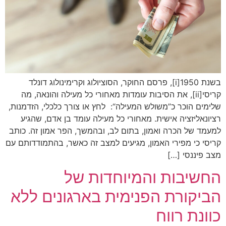
בשנת 1950[i], פרסם החוקר, הסוציולוג וקרימינולוג דונלד
קריסי[ii], את הסיבות עומדות מאחורי כל מעילה והונאה, מה
שלימים הוכר כ”משולש המעילה“: לחץ או צורך כלכלי, הזדמנות,
רציונאליזציה אישית. מאחורי כל מעילה עומד בן אדם, שהגיע
למעמד של הכרה ואמון, בתום לב, ובהמשך, הפר אמון זה. כותב
קריסי כי מפירי האמון, מגיעים למצב זה כאשר, בהתמודדותם עם
מצב פיננסי […]
החשיבות והמיוחדות של
הביקורת הפנימית בארגונים ללא
כוונת רווח