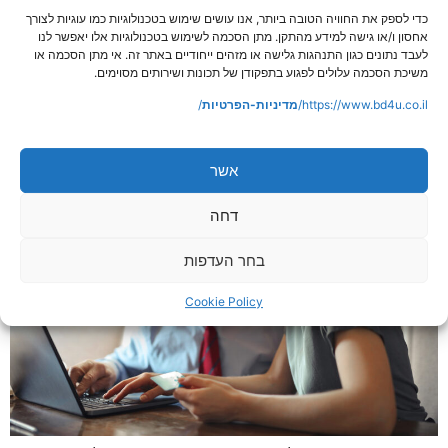
כדי לספק את החוויה הטובה ביותר, אנו עושים שימוש בטכנולוגיות כמו עוגיות לצורך
עם כוונות רווח. מושגים נוספים הפכו מזמן לשם נרדף
אחסון ו/או גישה למידע מהתקן. מתן הסכמה לשימוש בטכנולוגיות אלו יאפשר לנו
לתחרותיות: שירותיות, איכות, עמידה בלוח זמנים… אך רק
לעבד נתונים כגון התנהגות גלישה או מזהים ייחודיים באתר זה. אי מתן הסכמה או
בעשרים […]
משיכת הסכמה עלולים לפגוע בתפקודן של תכונות ושירותים מסוימים.
מטרות הביקורת הפנימית
https://www.bd4u.co.il/
מדיניות-הפרטיות
/
אשר
דחה
בחר העדפות
Cookie Policy