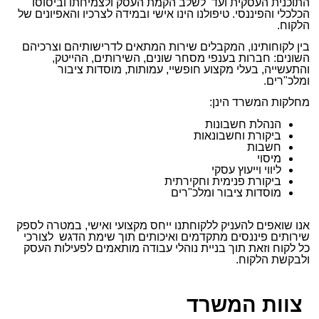
התוכנית העסקית ועד לשלב הקמת העסק ולצמיחתו וביסוסו
הכלכלי והפיננסי. טיפולנו הינו אישי ובמידה לצרכיו והאפיונים של
הלקוח.
בין לקוחותינו, המקבלים שירות המתאים לדרישותיהם וצרכיהם
השונים: חברות בענפי מסחר שונים, השירותים, ההייטק,
והתעשייה, בעלי מקצוע חופשיי, עמותות, מוסדות ציבור
ומלכ"רים.
מחלקות המשרד הינן:
הנהלת חשבונות
ביקורת וחשבונאות
חשבות
מיסוי
ליווי וייעוץ עסקי
ביקורת פנימית וחקירתית
מוסדות ציבור ומלכ"רים
אנו שואפים להעניק ללקוחתנו ייחס מקצועי ואישי, במטרה לספק
שירותים פיננסים מתקדמים ואיכותים תוך שימת הדגש לצורכי
כל לקוח וזאת תוך בניית נוהלי עבודה מותאמים לפעילות העסק
ולבקשת הלקוח.
צוות המשרד