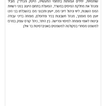
שותפויות, יחידים ועמותות בתחומי התעשייה, הייטק והנדל"ן. מוביל
ומנהל את מחלקת המיסים במשרד, הפועלת בתחום הייצוג בפני רשויות
המס השונות, ליווי וניהול דיוני מס, ייעוץ ותכנוני מס. בהשכלתו בני הינו
יועץ מס מוסמך, מנהל חשבונות בכיר ומדופלם, מומחה בדיני עבודה
וביטוח לאומי ומומחה למיסוי ופרישה. בין היתר, ניהל קורס עומק במרכז
למשפט מסחרי בפקולטה למשפטים באוניברסיטת בר אילן.