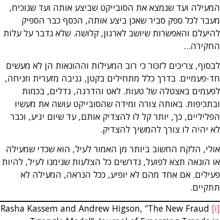
המעילה ועד שנמצא את הסובייקט שביצע אותה ועד שנוכיח,
מעבר לכל ספק סביר שאכן ביצע אותה, הכסף כבר הספיק
להיעלם והאפשרות שיושב לארגון, קלושה. שלא נדבר על עלות
החקירה…
לבסוף, צריכים לזכור כי רוב המעילות וההונאות הן לא מעשים
חד-פעמיים. בדרך כלל מתחילים בקטן, גניבה מזערית וזניחה,
לפעמים באצטלה של טעות. לאט והדרגה, גדלים, בכמות
ובתכיפות. באותה צורה ומידה שהסובייקט עושה את מעשיו
הפליליים, כך, יותר קל לו להצדיק אותם, עד שיום יגיע, וכבר
לא יהיה לו צורך להמשיך להצדיק.
אולי, הלקח החשוב ביותר מן האמור לעיל, הוא שכדי שמעילה
או הונאה תצא לפועל, נדרשים כל הצלעות שנימנו לעיל, להיות
פעילים. אם אחד מהם לא יופיע, ככל הנראה, המעילה לא
תתקיים.
Rasha Kassem and Andrew Higson, “The New Fraud
[i]