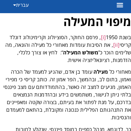
עברית
Español
מיפוי המעילה
בשנת 1950
[i]
, פרסם החוקר, הסוציולוג וקרימינולוג דונלד
קריסי
[ii]
, את הסיבות עומדות מאחורי כל מעילה והונאה, מה
שלימים הוכר כ”
משולש המעילה
“: לחץ או צורך כלכלי,
הזדמנות, רציונאליזציה אישית.
מאחורי כל
מעילה
עומד בן אדם, שהגיע למעמד של הכרה
ואמון, בתום לב, ובהמשך, הפר אמון זה. כותב קריסי כי מפירי
האמון, מגיעים למצב זה כאשר, בהתמודדותם עם מצב פיננסי
בלתי ניתן לגישור, משתמשים בידע ובהזדמנות הנמצאים
בדרכם, על מנת לפתור את בעיתם, בצורה שקטה ומאפיינים
את התנהגותם הפלילית כנכונה ומקובלת, בהתאם למעמדם
והנסיבות.
כך, לדוגמא, מנהל כספים במוסד פיננסי, שנקלע לחובות