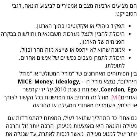
הם מציעים ארבעה מצבים אמפיריים לביצוע הונאה, לגבי
הסובייקט:
תפקיד ניהולי או אקזקוטיבי בתוך הארגון,
היכולת להבין ולנצל מערכות חשבונאיות וחולשות בבקרה
הפנימית של הארגון,
אמונה שהוא לא ייתפס או שייצא מזה מהר ובזול,
היכולת לתמרן מצבים נפשיים של אנשים אחרים,
לתועלתו.
בין הפיתוחים האחרונים של “מודל המשולש” או “מודל
היהלום”, נמצא מודל ה –
Ideology,
,
Money
:
MICE
Coercion, Ego
, שפותח בשנת 2010 על ידי קרנשר
ואחרים
[vii]
. מודל זה מרחיב את הפרשנות בכל הקשור לצורך
או הלחץ, שעומדים מאחורי המעילה או ההונאה.
גם אחרי כל התהליך שתואר לעיל, המפתח להתמודדות עם
מעילה והונאה היא באמצעות מניעתן: הרבה יותר זול והרבה
יותר יעיל למנוע מעילה, מאשר לנסות לאתרה. עד שנגלה את