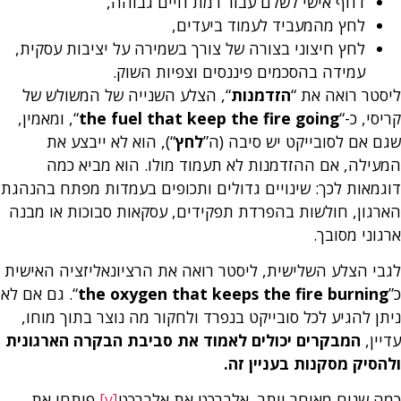
דחף אישי לשלם עבור רמת חיים גבוהה,
לחץ מהמעביד לעמוד ביעדים,
לחץ חיצוני בצורה של צורך בשמירה על יציבות עסקית,
עמידה בהסכמים פיננסים וצפיות השוק.
ליסטר רואה את “
הזדמנות
“, הצלע השנייה של המשולש של
קריסי, כ-“
going
the fuel that keep the fire
“, ומאמין,
שגם אם לסובייקט יש סיבה (ה”
לחץ
“), הוא לא ייבצע את
המעילה, אם ההזדמנות לא תעמוד מולו. הוא מביא כמה
דוגמאות לכך: שינויים גדולים ותכופים בעמדות מפתח בהנהגת
הארגון, חולשות בהפרדת תפקידים, עסקאות סבוכות או מבנה
ארגוני מסובך.
לגבי הצלע השלישית, ליסטר רואה את הרציונאליזציה האישית
כ”
burning
the oxygen that keeps the fire
“. גם אם לא
ניתן להגיע לכל סובייקט בנפרד ולחקור מה נוצר בתוך מוחו,
עדיין,
המבקרים יכולים לאמוד את סביבת הבקרה הארגונית
ולהסיק מסקנות בעניין זה.
כמה שנים מאוחר יותר, אלברכט את אלברכט
[v]
פיתחו את