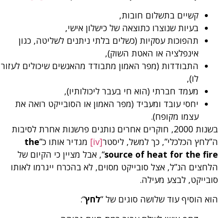
קשיים בתשלום חובות,
בעיות שנוצרו כתוצאה של כישלון אישי,
תהפוכות עסקיות (כשלים בלתי ניתנים לשליטה, כגון
אינפלציה או האטת השוק),
התבודדות (מפר האמון מתבודד מהאנשים שיכולים לעזור
לו),
מעמד חברתי (הוא חי בעבר ליכולותיו),
יחסי עובד ומעביד (מפר האמון או הסובייקט רואה את
עצמו מקופח).
בשנות 2000, חוקרים אחרים נותנים פרשנות אחרת לסיבות
ה”לחץ הכלכלי”, כך למשל, ליסטר
[iv]
מגדיר אותו כ”
the
source of heat for the fire
“, אבל מציין כי הקיום של
הלחצים הנ”ל, אצל סובייקט מסוים, לא בהכרח ייגרמו לאותו
סובייקט, לבצע מעילה.
הוא הוסיף עוד שלושה סוגים של “
לחץ
“: