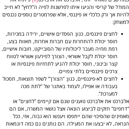
המודל של קריסי והגיעו איתו לפרשנות לפיה ה”לחץ” לא חייב
להיות אך ורק כלכלי או פיננסי, אלא שפרמטרים נוספים נכנסים
למשחק:
לחצים פיננסים, כגון: הפסדים אישיים, ירידה במכירות,
חוסר יכולת להתחרות עם חברות אחרות, תאוות בצע,
רמת מחיה מעבר ליכולותיו של הסובייקט, חובות אישיים,
חוסר יכולת לקבל אשראי, הצורך לפירעון אשראי לטווח
קצר ובינוני, חוסר יכולת להגיע לתחזיות פיננסיות או
צרכים פיננסיים בלתי צפויים.
לחצים לא-פיננסיים, כגון: “הצורך” לשפר תוצאות, תסכול
בעבודה או אפילו, לעמוד באתגר של “לתת מכה
למערכת”.
אלברכט את אלברכט טוענים שגם אם קיימים “לחצים” או
“דחפים” חזקים לביצוע הונאה אצל נושאי המשרה, אם הם
מאמינים שהסיכוי שהם ייתפסו ויענשו הוא גבוה, אזי, ככל
הנראה, לא יבצעו את המעילה. הם נותנים גם כמה דוגמאות