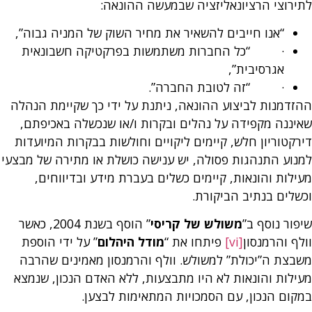
לתירוצי הרציונאליזציה שבמעשה ההונאה:
“אנו חייבים להשאיר את מחיר השוק של המניה גבוה”,
· “כל החברות משתמשות בפרקטיקה חשבונאית
אגרסיבית”,
· “זה לטובת החברה”.
ההזדמנות לביצוע ההונאה, ניתנת על ידי כך שקיימת הנהלה
שאיננה מקפידה על נהלים ובקרות ו/או שנכשלה באכיפתם,
דירקטוריון חלש, קיימים ליקויים וחולשות בבקרות המיועדות
למנוע התנהגות פסולה, יש ענישה כושלת או מתירה של מבצעי
מעילות והונאות, קיימים כשלים בעברת מידע ובדיווחים,
וכשלים בנתיב הביקורת.
שיפור נוסף ב”
משולש של קריסי
” הוסף בשנת 2004, כאשר
וולף והרמנסון
[vi]
פיתחו את “
מודל
היהלום
” על ידי הוספת
משבצת ה”יכולת” למשולש. וולף והרמנסון מאמינים שהרבה
מעילות והונאות לא היו מתבצעות, ללא האדם הנכון, שנמצא
במקום הנכון, עם הסמכויות המתאימות לבצען.