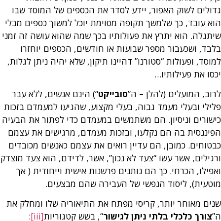
גדולים לשוק האפור, יידע לסדר את הכספים של המוסד שבו
הוא עובד, כך שלמשך תקופה מסוימת יוכל למשוך כספים מבלי
שיתגלה. הוא יתרץ את פעולותיו בכך שמה שהוא עושה זה זמני
בלבד, ושכעבור מספר שבועות או חודשים, הכספים יוחזרו
למוסד, ופעולות “סטורנו” דהיינו תיקון, שלא יהיה ניתן לגלות,
יכסו את פעילותיו…
לרוב, המועלים (להלן – ה”
סובייקט
“) הינם אנשים, ללא עבר
פלילי ובעלי מעמד גבוה, בעלי מקצוע, שהגיעו למעמדם בזכות
כישורים וניסיון. הם משתמשים במעמדם כדי לפתור את הבעיה
הפיננסית בה הם נקלעו, ובזכות מעמדם, מרגישים את עצמם
כבטוחים. כמובן, הם עדיין רואים את עצמם כאנשים מכובדים
ורגילים, אשר עשו “צעד לא נכון”, אשר, לדידם, הוא צעד מוצדק
ואפילו, הכרחי. כך הם נותנים פרשנות אישית וייחודית ( אך
מוטעית), ליסוד הנפשי של העבירה שהם מבצעים.
שנים מאוחר יותר, קריסי מפתח את התיאוריה שלו ומחלק את
ה”
צורך כלכלי בלתי ניתן לגישור
“, בשש קטגוריות
[iii]
: