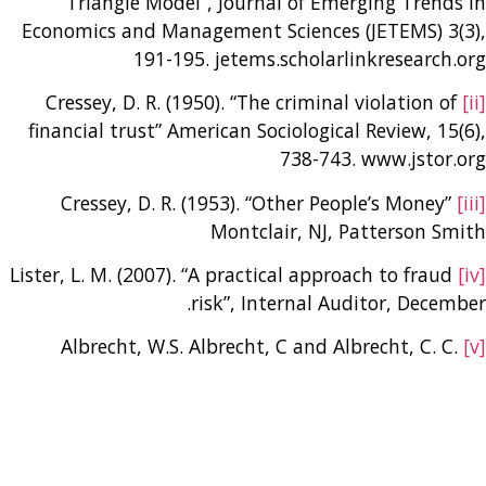
Triangle Model”, Journal of Emerging Trends in
Economics and Management Sciences (JETEMS) 3(3),
191-195. jetems.scholarlinkresearch.org
Cressey, D. R. (1950). “The criminal violation of
[ii]
financial trust” American Sociological Review, 15(6),
738-743. www.jstor.org
Cressey, D. R. (1953). “Other People’s Money”
[iii]
Montclair, NJ, Patterson Smith
Lister, L. M. (2007). “A practical approach to fraud
[iv]
risk”, Internal Auditor, December.
Albrecht, W.S. Albrecht, C and Albrecht, C. C.
[v]
(2008), “Current trends in fraud and its detection”,
Information Security Journal: A global perspective.
www.ebscohost.com
Wolfe, D. T. and Hermanson, D. R. (2004), “the
[vi]