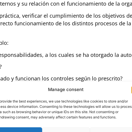
nternos y su relación con el funcionamiento de la org
a práctica, verificar el cumplimiento de los objetivos 
recto funcionamiento de los distintos procesos de l
plo:
responsabilidades, a los cuales se ha otorgado la au
?
eado y funcionan los controles según lo prescrito?
Manage consent
enidos?
provide the best experiences, we use technologies like cookies to store and/or
ess device information. Consenting to these technologies will allow us to proces
a such as browsing behavior or unique IDs on this site. Not consenting or
ades de acuerdo a lo presupuestado y de acuerdo con 
hdrawing consent, may adversely affect certain features and functions.
la organización funcionan correctamente (gobierno c