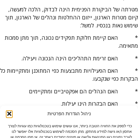
מטרתה של הביקורת הפנימית הינה לבדוק, הלכה למעשה,
קיום מטרות הארגון, ייזום ההחלטות ונהלים של הארגון, תוך
שימוש נאות בנכסיו. למשל:
* האם קיימת חלוקת תפקידים נכונה, תוך מתן סמכות
מתאימה.
* האם זרימת התהליכים הינה הנכונה ויעילה.
* האם הפעילויות מתבצעות כפי המתוכנן ומתקיימות כל
הבקרות כפי שנקבעו.
* האם הנהלים הם אפקטיביים ומתקיימים
* האם הבקרות הינן יעילות.
ניהול הגדרות הפרטיות
* האם הארגון מבצע את פעילותו בחסכון ובהתאם
לאמצעים שעומדים לרשותו.
כדי לספק את החוויה הטובה ביותר, אנו עושים שימוש בטכנולוגיות כמו עוגיות לצורך
אחסון ו/או גישה למידע מהתקן. מתן הסכמה לשימוש בטכנולוגיות אלו יאפשר לנו
* האם האורגנים האחראים על בקרת העל בארגון
לעבד נתונים כגון התנהגות גלישה או מזהים ייחודיים באתר זה. אי מתן הסכמה או