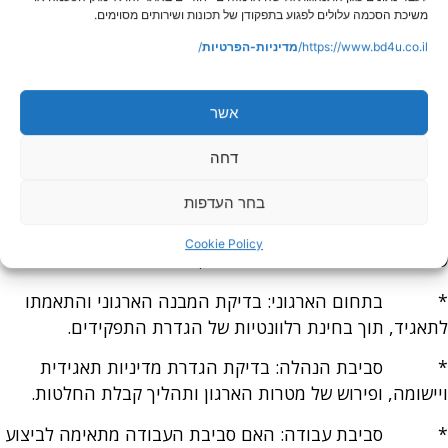
משיכת הסכמה עלולים לפגוע בתפקודן של תכונות ושירותים מסוימים.
מתפקדים כראוי (ממשל תאגיד).
https://www.bd4u.co.il/
מדיניות-הפרטיות
/
* האם נחוצות כל הפעילויות שמתבצעות.
* האם הדיווח המועבר לאורגני הארגון ולהנהלה הוא
אשר
שלם ובזמן.
דחה
* האם התוצאות הסופיות, בהתאם לדוחות הכספיים,
הינן בהתאם למטרות שנקבעו.
בחר העדפות
כמו כן, יכולה הביקורת הפנימית לסייע בפתרון בעיות שונות
Cookie Policy
שמתעוררות בתהליכים ובפעילויות, לדוגמא:
* בתחום הארגוני: בדיקת המבנה הארגוני והתאמתו
לתאגיד, תוך בחינת רלוונטיות של הגדרת התפקידים.
* סביבת הנהלה: בדיקת הגדרת מדיניות תאגידית
ויישומה, ופירוש של מטרות הארגון ותהליך קבלת החלטות.
* סביבת עבודה: האם סביבת העבודה מתאימה לביצוע