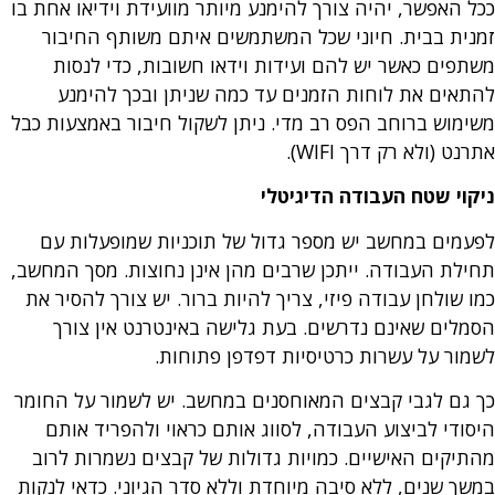
ככל האפשר, יהיה צורך להימנע מיותר מוועידת וידיאו אחת בו
זמנית בבית. חיוני שכל המשתמשים איתם משותף החיבור
משתפים כאשר יש להם ועידות וידאו חשובות, כדי לנסות
להתאים את לוחות הזמנים עד כמה שניתן ובכך להימנע
משימוש ברוחב הפס רב מדי. ניתן לשקול חיבור באמצעות כבל
אתרנט (ולא רק דרך WIFI).
ניקוי שטח העבודה הדיגיטלי
לפעמים במחשב יש מספר גדול של תוכניות שמופעלות עם
תחילת העבודה. ייתכן שרבים מהן אינן נחוצות. מסך המחשב,
כמו שולחן עבודה פיזי, צריך להיות ברור. יש צורך להסיר את
הסמלים שאינם נדרשים. בעת גלישה באינטרנט אין צורך
לשמור על עשרות כרטיסיות דפדפן פתוחות.
כך גם לגבי קבצים המאוחסנים במחשב. יש לשמור על החומר
היסודי לביצוע העבודה, לסווג אותם כראוי ולהפריד אותם
מהתיקים האישיים. כמויות גדולות של קבצים נשמרות לרוב
במשך שנים, ללא סיבה מיוחדת וללא סדר הגיוני. כדאי לנקות