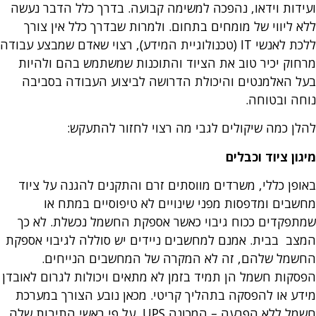
ועידות וידאו, נהפכה למשימה קבועה. בדרך כלל הדבר נעשה
ללא ליווי של מומחים בתחום. ולמרות שבדרך כלל אין צורך
ללכת לאנשי IT (טכנולוגיית המידע), רצוי שאדם שמבצע עבודה
מרחוק יכיר טוב את הציוד והתוכנות שמשתמש בהם ולהיות
בעל האלמנטים והיכולת הדרושה לביצוע העבודה בסביבה
נוחה ובטוחה.
להלן כמה שיקולים לגבי מה רצוי לחזור להתעקש:
מיגון ציוד וכבלים
באופן כללי, משרדים מווסתים זרם והתקנים להגנה על ציוד
מחשבים ומדפסות מפני שינויים לא טיפוסיים במתח או
שמתפקדים ככוח גיבוי כאשר אספקת החשמל נכשלת. לא כך
המצב בבית. אמנם למחשבים ניידים יש סוללה לגיבוי אספקת
החשמל שלהם, זה לא המקרה של המחשבים הנייחים.
הפסקות חשמל הן תמיד בזמן לא מתאים ויכולות לגרום לאובדן
מידע או להפסקה בתהליך קריטי. מכאן נובע הצורך במערכת
חשמל ללא הפרעה – המכונה UPS, על פי ראשי התיבות שלה