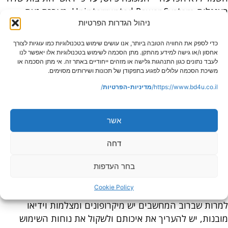
באנגלית Uninterrupted Power System. מערכת זאת
ניהול הגדרות הפרטיות
מאפשרת אספקת חשמל במשך זמן מוגבל לכל המכשירים
שמחוברים אליה. לפיכך, ניתן להפסיק פעילויות מסוימות
כדי לספק את החוויה הטובה ביותר, אנו עושים שימוש בטכנולוגיות כמו עוגיות לצורך
ולאחסן קבצים באופן מבוקר, גם אם יש הפסקת חשמל.
אחסון ו/או גישה למידע מהתקן. מתן הסכמה לשימוש בטכנולוגיות אלו יאפשר לנו
לעבד נתונים כגון התנהגות גלישה או מזהים ייחודיים באתר זה. אי מתן הסכמה או
כבלים שנראו דאגה קלה במשרד יכולים להיות דאגה מרכזית
משיכת הסכמה עלולים לפגוע בתפקודן של תכונות ושירותים מסוימים.
בבית. חוסר בכבלים למדפסת, למצלמת הווידאו או לטעינה של
https://www.bd4u.co.il/
מדיניות-הפרטיות
/
סוללת המחשב הנייד יכול להיות בעיה מכיוון שלא כל כך קל
ללכת לחנות בזמנים מסוימים כדי לפתור את הבעיה.
אשר
מומלץ לבדוק את מצב הכבלים ואת פעולתם וכדאי אפילו שיהיו
דחה
לך כמה כבלים (וסוללות) לגיבוי כדי למזער הפרעות הנגרמות
כתוצאה מתקלה. הכבלים חייבים להתאים לתצורת הציוד
בחר העדפות
ולהיות זמינים לשימוש. כמו כן, לוקח כמה דקות להבין בבירור
כיצד הם מתחברים ומתנתקים.
Cookie Policy
למרות שברוב המחשבים יש מיקרופונים ומצלמות וידיאו
מובנות, יש להעריך את איכותם ולשקול את נוחות השימוש