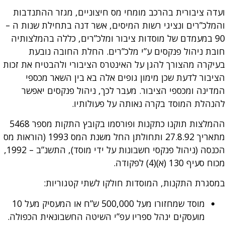
ועדה ציבורית בהרכב מומחי מס חיצוניים, מגזר ההתנדבות
והמלכ”רים ונציגי רשות המיסים, אשר דנה בתחילת שנות ה –
90 במעמדם של מוסדות ציבור ומלכ”רים, כללה בהמלצותיה
חובת ניהול פנקסים ע”י מלכ”רים. החלת החובה נובעת
בעיקרה מהצורך להגן על האינטרס הציבורי ולהבטיח את זכות
הציבור לדעת שכן מימון גופים אלה בא בין השאר מכספי
המדינה ומכספי הציבור. מעבר לכך, ניהול פנקסים יאפשר
להנהלת המוסד בקרה נאותה על פעולותיו.
ההמלצות תוקנו כתקנות ופורסמו בקובץ התקות מספר 5468
מתאריך 27.8.92 ותחולתן החל משנת המס 1993 (הוראות מס
הכנסה (ניהול פנקסי חשבונות על ידי מוסד), התשנ”ב – 1992,
מכוח סעיף 130 (א)(4) לפקודה.
במסגרת התקנות, המוסדות חולקו לשתי קטגוריות:
מוסד שמחזורו מעל 500,000 ש”ח או המעסיק מעל 10
מועסקים ינהל ספריו עפ”י השיטה החשבונאית הכפולה.