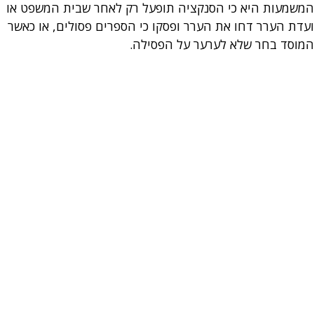
המשמעות היא כי הסנקציה תופעל רק לאחר שבית המשפט או
ועדת הערר דחו את הערר ופסקו כי הספרים פסולים, או כאשר
המוסד בחר שלא לערער על הפסילה.
במקרה זה, יבוטל האישור שניתן למוסד לפי סעיף 46 , דהיינו
לא יוכרז עוד לתורם תרומות למוסד ולא יהיה זכאי לניכוי בגינם.
כמו כן לא יהא המוסד זכאי לפטור ממס שבח או ממס רכישה לפי
סעיף 61 לחוק מס שח מקרקעין או בתקנה 9 לתקנות מס
רכישה.
למותר לציין שהמוסד ימשיך להנות מפטור ממס אם הוא פועל
במסגרת מטרות סעיף 9(2) לפקודה.
הטלת קנס מנהלי
על מוסד שלא ינהל ספרים או שנתפס באי רישום תקבולים יוטל
קנס מנהלי עפ”י סעיפים (1 216) ו216- (7) לפקודת מס הכנסה.
אפשר שהקנס יוטל על המוסד ואפשר שיוטל על מנהלו הפעיל
או החשב.