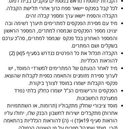
הקבלות ימוספרו מראש במספרים עוקבים בבית דפוס.
לכל קבל בפנקס יישאר ספח כרוך אחרי תלישת הקבלה.
הקבלה והספח יישאו ערך ומספר קבלה זהים.
מיד עם מסירת הפנקסים למתרימים תיערך רשימה ובה
יצוינו מספר הפנקסים שנמסרו למתרים, המספר הראשון
והמספר האחרון בכל פנקס שנמסר למתרים, סה”כ ערכם
בשקלים ושם המתרים.
הקבלה תכלול את כל הפרטים כנדרש בסעיף 5(א) (2)
להוראות הכלליות.
מיד לאחר הגעתם של המתרימים למשרדי המוסד, יש
לערוך ספירת מזומנים והתאמה כספית לקבלות שהוצאו.
פנקסי הקבלות ישמרו במוסד לצורך ביקורת.
הפנקסים והרישומים הנ”ל ישמרו כחלק בלתי נפרד
ממערכת החשבונות.
מוסד ציבורי שחלק מתקבוליו (תרומות, או השתתפויות
אחרות) מתקבלים ישירות לחשבון הבנק שלו, יחולו עליו
הוראות סעיף 19א(ד) ו- (ה) להוראות הכלליות בהתאמה
(קרי, מוסד שמנהל ספרים על פי השיטה הכפולה