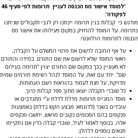
“
למוסד אישור מס הכנסה לעניין תרומות לפי סעיף 46
לפקודה
“.
מודגש כי קבלות בגין תרומה יינתנו רק לגבי תקבולים שניתנו
כתרומה. על המוסד להחזיק במקום פעילותו את אישור מס
הכנסה לתרומות הרלוונטי.
על אף החובה לרשום את פרטי המשלם על הקבלה,
ראשי המוסד שלא לרשום את שם התורם. במידה והתורם
לא מעוניין בכך במקום שם התורם יצוין “תרומה בעילום
שם”. יחד עם זאת, על המוסד לנהל רשימת תורמים שמית
מדויקת, על מנת לעמוד בהוראות רשם העמותות.
כל שוברי הקבלה יוצאו מתוך ספר קבלות כרוך.
מוסד המגייס תרומות מדלת לדלת ע”י מתנדבים או
עובדים בשכר (לדוגמא: מבצע הקש בדלת) באמצעות
פנקסים בהם הסכומים נקובים מראש, יחשבו פנקסים
אלה, בנוסף לאמור לעיל, שוברי קבלה כדין אם נתקיימו
תנאים נוספים דלהלן: