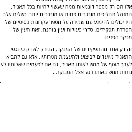
אלו הם רק מספר דוגמאות ממה שעשוי להיות בכל תאגיד,
המנהל תהליכים מורכבים פחות או מורכבים יותר. כשלים אלה
היו יכולים להימנע עם שמירה על מספר עקרונות בסיסיים של
הפרדת תפקידים, סדרי פעולות ועין בוחנת, זאת העין של
מבקר הפנים.
זה רק אחד מהתפקידים של המבקר, הבודק לא רק כי נכסי
התאגיד מיועדים לביצוע ולהעצמת מטרותיו, אלא גם להביא
לערך מוסף של ממש לאותו תאגיד, גם אם לפעמים שאלותיו לא
נוחות ממש באותו רגע אצל המבוקר…
לעומקה של הביקורת, פיתוח סביבת בקרה נאותה בארגון, גדול
כקטן, שמחלחלת מרמת ההנהלה לכלל העובדים, בצירוף כלי
בקרה פשוטים כמו הפרדת תפקידים או הפעלת בקרות מפצות,
מהווה כלי רב עוצמה למניעת פעילות הונאה, לא רק בחברות
ציבוריות ותאגידים גדולים, אלא גם בעמותות וב SMB.