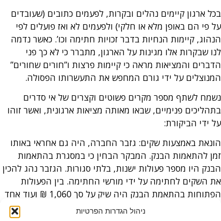
בכל ארגון קיימים נהלים ובקרות, לפעמים כתובים (שעובדים
על פי הם באופן מלא או חלקי) ולפעמים לא ואז פועלים לפי
הנהוג, קיימות הנחיות בדבר זכויות חתימה וכו’. כאשר נדמה
לנו שבקרות אלו מגינות על הארגון, מתברר כי לא כך פני
הדברים והמציאות מראה כי קיימות פרצות ו”חורים שחורים”
המנוצלים על ידי גורם המחפש את התעשרותו הפסולה.
נשמח לשתף מספר מקרים פשוטים וקצרים של אי סדרים
בתהליכים פנימיים, שבאו מאותה מציאות ארגונית, ואשר זוהו
על ידי הביקורת:
הונאת באמצעות שקים: גזבר החברה, היה גם אחראי באותו
זמן להתאמות הבנק. המבקר הבחין כי במסגרת בהתאמות
הבנק היו מספר פעולות ישנות, בלתי סגורות. הגזבר נהג להכין
את השקים לחתימה על ידי מורשי החתימה. בין הפעולות
הפתוחות בהתאמת הבנק היה שיק על סך 1,060 ₪ ועוד אחד
על 11,060 ₪. מבירור שנערך בבנק התברר כי שיק זה אחרון
ניהול הגדרות הפרטיות
“תוקן” על ידי הגזבר, לאחר חתימתו.