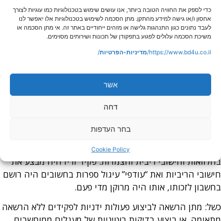
כדי לספק את החוויה הטובה ביותר, אנו עושים שימוש בטכנולוגיות כמו עוגיות לצורך
כשל: אי הפרדת תפקידים בין מטפל בתשלומים לספקים
אחסון ו/או גישה למידע מהתקן. מתן הסכמה לשימוש בטכנולוגיות אלו יאפשר לנו
לעבד נתונים כגון התנהגות גלישה או מזהים ייחודיים באתר זה. אי מתן הסכמה או
לאחראי להתאמות הבנקים.
משיכת הסכמה עלולים לפגוע בתפקודן של תכונות ושירותים מסוימים.
בקרות נדרשות:
https://www.bd4u.co.il/
מדיניות-הפרטיות
/
בדיקת ביצוע וסגירת התאמות בנקים על ידי גורם שונה
מי זה שעשה אותן.
אשר
מעבר על דפי בנק על ידי מורשה חתימה. זיהוי ובדיקה
דחה
של פעולות חריגות.
שימוש בשקים “למוטב בלבד” ללא אופציה של שינוי.
בחר העדפות
שימוש באמצעי תשלום אלקטרוניים (מס”ב).
ניצול חישובי ריבית: תרגיל ידוע במקומות היכן שמרבים
Cookie Policy
בהלוואות וחישובי ריבית והצמדות. פקיד זריז היה מבצע את
חישובי הריביות ואת “עודפי” עיגול ספרות בחשובים היה רושם
בחשבון לזכותו, אותו היה מרוקן מדי פעם.
כשל: מתן הרשאה לביצוע פעולות ידניות לפקידים ללא הרשאה
מתאימה. אי ביצוע בדיקות רוטיניות של מעגלים ממוחשבים.