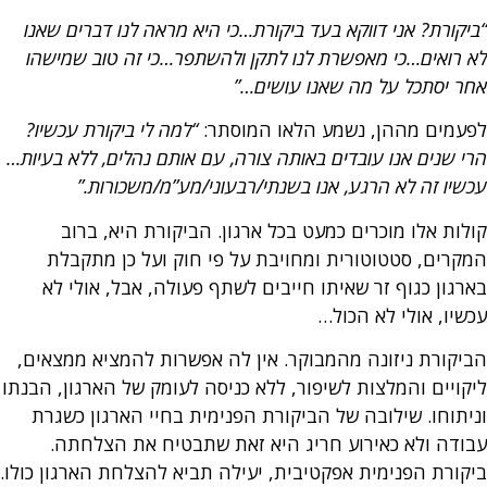
“ביקורת? אני דווקא בעד ביקורת…כי היא מראה לנו דברים שאנו
לא רואים…כי מאפשרת לנו לתקן ולהשתפר…כי זה טוב שמישהו
אחר יסתכל על מה שאנו עושים…”
לפעמים מההן, נשמע הלאו המוסתר:
“למה לי ביקורת עכשיו?
הרי שנים אנו עובדים באותה צורה, עם אותם נהלים, ללא בעיות…
עכשיו זה לא הרגע, אנו בשנתי/רבעוני/מע”מ/משכורות.”
קולות אלו מוכרים כמעט בכל ארגון. הביקורת היא, ברוב
המקרים, סטטוטורית ומחויבת על פי חוק ועל כן מתקבלת
בארגון כגוף זר שאיתו חייבים לשתף פעולה, אבל, אולי לא
עכשיו, אולי לא הכול…
הביקורת ניזונה מהמבוקר. אין לה אפשרות להמציא ממצאים,
ליקויים והמלצות לשיפור, ללא כניסה לעומק של הארגון, הבנתו
וניתוחו. שילובה של הביקורת הפנימית בחיי הארגון כשגרת
עבודה ולא כאירוע חריג היא זאת שתבטיח את הצלחתה.
ביקורת הפנימית אפקטיבית, יעילה תביא להצלחת הארגון כולו.