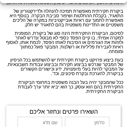
היכולים לחשוף לסיכונים ואשר יש בהן השפעה כלכלית על ארגון.
ביקורת חקירתית מאפשרת תמיכה להנהלה ולדירקטוריון של
התאגיד, בקבלת ההחלטות ושיפור סביבת הבקרה. בנוסף היא
מאפשרת לתמוך עם ראיות אובייקטיביות במקרה של הליכים
משפטיים או התדיינות משפטית בהם לתאגיד יש חלק.
לסיכום, הביקורת החקירתית הינה סוג של ביקורת, המופנית
למקרה אמיתי, בו קיים הפסד כספי לא מבוטל ונדרש לאתר
ולזהות את הגורמים או הסיבות לאותו הפסד, לכמת אותו, לאסוף
ראיות לעבירות פליליות או רשלנות. המבקר פועל כמתווך
ומומחה.
בעת ביצוע פרויקט ביקורת חקירתית יש להשתמש בכל הניסיון
של המבקר שנרכש בביצוע חקירות ובביצוע עבודות חשבונאיות.
על המבקר להיות בעלי מיומנויות, ידע וכישורים הקשורים
בביקורת, להערכת ובקרת סיכונים, וכד'.
ככל שהמבקר יהיה בעל הבנה משפטית בתחומי הביקורת
החקירתית בהם הוא עוסק, כך הוא יביא יותר ערך לעבודת
הביקורת החקירתית.
השאירו פרטים ונחזור אליכם