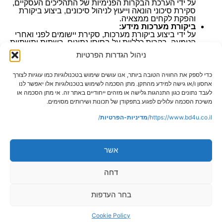
על ידי הערכת הבקרות הפנימיות של התהליכים העסקיים,
סקירת סיכוני הונאה וייעוץ לניהול סיכונים, ביצוע ביקורת
והפקת לקחים ממצאיה.
ביקורת מערכות מידע
:
על ידי ביצוע ביקורת מערכות, סקירת יישומים לפני ואחרי
הטמעה, בקרות כלליות על בסיסי נתונים, רשתות ותשתיות
IT.
ניהול הגדרות הפרטיות
מיקור חוץ
(outsourcing)
ושיתוף פעולה עם הביקורת
הפנימית
In House
של התאגיד
(co sourcing):
מיקור חוץ מלא כולל ביצוע כל פעילויות הביקורת הפנימיות,
כדי לספק את החוויה הטובה ביותר, אנו עושים שימוש בטכנולוגיות כמו עוגיות לצורך
כגון: הערכת סיכונים, קביעת תוכנית ביקורת, ביצוע
אחסון ו/או גישה למידע מהתקן. מתן הסכמה לשימוש בטכנולוגיות אלו יאפשר לנו
התוכנית, דיווח תוצאות ומעקב ביצוע, ועוד.
לעבד נתונים כגון התנהגות גלישה או מזהים ייחודיים באתר זה. אי מתן הסכמה או
הערכת סיכונים
:
משיכת הסכמה עלולים לפגוע בתפקודן של תכונות ושירותים מסוימים.
אנו מסייעים ללקוחותינו בהכנת תכנית הביקורת הפנימית
השנתית, בשיטת מתודולוגית מבוססת סיכון המעיילת את
https://www.bd4u.co.il/
מדיניות-הפרטיות
/
עבודת המבקר, ומפנה את המשאבים לנושאים קריטיים,
אשר נותנים ערך מוסף לארגון.
אשר
ביקורת חקירתית
דחה
על אף השימוש בביקורת פנימית כדי לבדוק ולבחון את איכות
ויעילות של הבקרות במערכת, לפעמים יש צורך בשירותי ביקורת
בחר העדפות
חקירתית.
מושג זה משמש לתיאור חקירות ממוקדות כספית וחשבונאית, על
Cookie Policy
מנת להשיג עדויות להתרחשות הונאה או תהליכים פוטנציאליים